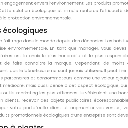
son engagement envers l’environnement. Les produits promot
e. Cette solution écologique et simple renforce l’efficaci
n à la protection environnementale.
es écologiques
e fait rage dans le monde depuis des décennies. Les habit
crise environnementale. En tant que manager, vous devez
ffaires est le choix le plus honorable et le plus responsab
est de faire connaître la marque. Cependant, de moins e
nt pas le bénéficiaire ne sont jamais utilisées. Il peut fini
es partenaires et consommateurs comme une valeur ajoutée
médiocre, mais aussi pensé à cet aspect écologique, qui fig
s outils marketing les plus efficaces. Ils véhiculent une bo
n clients, recevoir des objets publicitaires écoresponsabl
opper votre portefeuille client et augmenter vos ventes, v
oduits promotionnels écologiques d’une entreprise sont deven
yon à planter