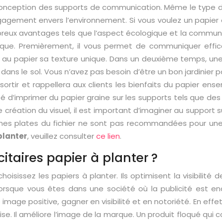
 conception des supports de communication. Même le type de 
gagement envers l’environnement. Si vous voulez un papier
eux avantages tels que l’aspect écologique et la communica
ogique. Premièrement, il vous permet de communiquer effi
ent au papier sa texture unique. Dans un deuxième temps, u
 le sol. Vous n’avez pas besoin d’être un bon jardinier pour
ssortir et rappellera aux clients les bienfaits du papier e
ité d’imprimer du papier graine sur les supports tels que des
 création du visuel, il est important d’imaginer au support sur
zones plates du fichier ne sont pas recommandées pour une m
planter
, veuillez consulter
ce lien
.
citaires papier à planter ?
hoisissez les papiers à planter. Ils optimisent la visibilité 
t lorsque vous êtes dans une société où la publicité est
image positive, gagner en visibilité et en notoriété. En effe
ise. Il améliore l’image de la marque. Un produit floqué qu