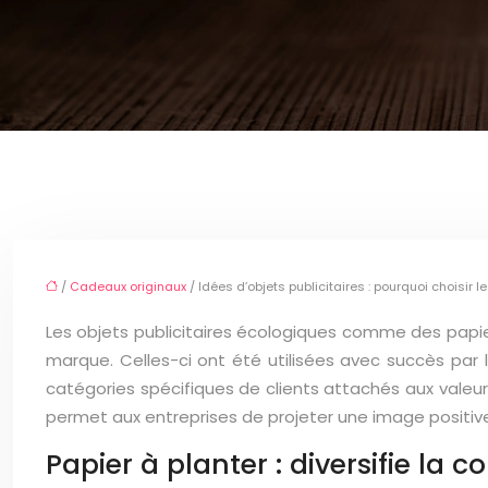
/
Cadeaux originaux
/ Idées d’objets publicitaires : pourquoi choisir le
Les objets publicitaires écologiques comme des papie
marque. Celles-ci ont été utilisées avec succès par
catégories spécifiques de clients attachés aux valeur
permet aux entreprises de projeter une image positive
Papier à planter : diversifie la