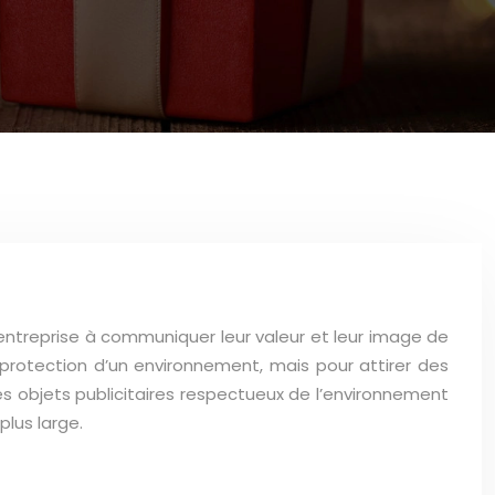
entreprise à communiquer leur valeur et leur image de
protection d’un environnement, mais pour attirer des
es objets publicitaires respectueux de l’environnement
lus large.