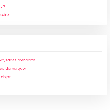
t ?
toire
 paysages d’Andorre
de se démarquer
’objet