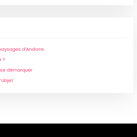
 paysages d’Andorre
r ?
de se démarquer
’objet