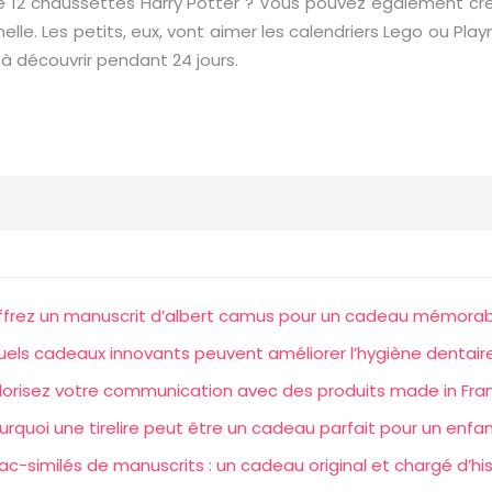
 de 12 chaussettes Harry Potter ? Vous pouvez également c
elle. Les petits, eux, vont aimer les calendriers Lego ou Play
à découvrir pendant 24 jours.
ffrez un manuscrit d’albert camus pour un cadeau mémorab
els cadeaux innovants peuvent améliorer l’hygiène dentair
lorisez votre communication avec des produits made in Fra
urquoi une tirelire peut être un cadeau parfait pour un enfan
fac-similés de manuscrits : un cadeau original et chargé d’his