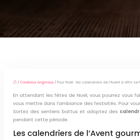
/
Cadeaux originaux
/ Pour Noël : les calendriers de l’Avent à offrir se
En attendant les fêtes de Noël, vous pourrez vous fair
vous mettre dans l’ambiance des festivités. Pour vou
Sortez des sentiers battus et adoptez des
calendr
pendant cette période.
Les calendriers de l’Avent gou