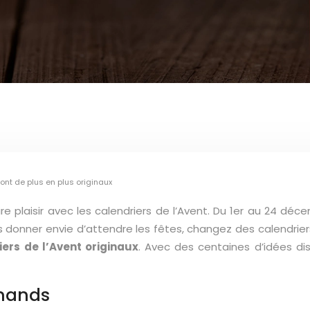
 font de plus en plus originaux
e plaisir avec les calendriers de l’Avent. Du 1er au 24 déc
s donner envie d’attendre les fêtes, changez des calendrier
iers de l’Avent originaux
. Avec des centaines d’idées di
rmands