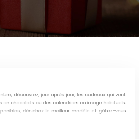
embre, découvrez, jour après jour, les cadeaux qui vont
s en chocolats ou des calendriers en image habituels.
sponibles, dénichez le meilleur modèle et gâtez-vous