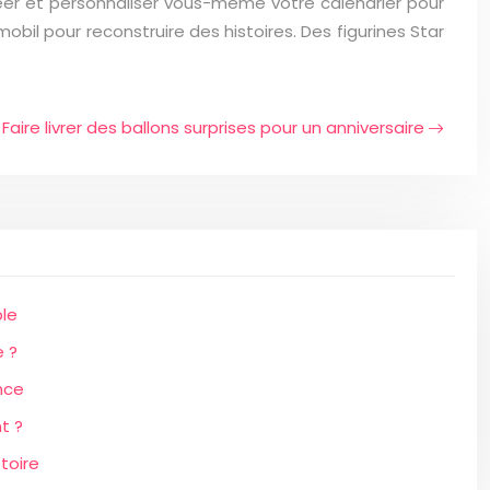
réer et personnaliser vous-même votre calendrier pour
mobil pour reconstruire des histoires. Des figurines Star
Faire livrer des ballons surprises pour un anniversaire
le
e ?
nce
t ?
toire