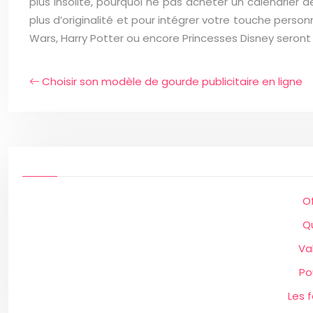
plus insolite, pourquoi ne pas acheter un calendrier
plus d’originalité et pour intégrer votre touche personn
Wars, Harry Potter ou encore Princesses Disney seront 
Choisir son modèle de gourde publicitaire en ligne
O
Qu
Va
Po
Les 