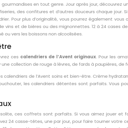
 gourmandises en tout genre. Jour après jour, découvrez u
iseries, des confitures et d’autres douceurs chaque jour. Si
drier. Pour plus d’originalité, vous pourrez également vous
 de vins et de bières ou des mignonnettes. 12 à 24 cases 
hé ou vers les boissons non alcoolisées.
être
uvrez ces
calendriers de l’Avent originaux
. Pour les am
ne collection de rouge à lèvres, de fards à paupières, de fo
es calendriers de l’Avent soins et bien-être. Crème hydrata
ouchouter, les calendriers détentes sont parfaits. Vous pou
naux
nsolite, ces coffrets sont parfaits. Si vous aimez jouer et fa
ez 24 casse-têtes, une par jour, pour faire tourner votre 